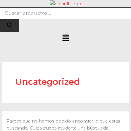
Búsqueda
Buscar
Ir
de
por:
al
productos
contenido
Menú
Uncategorized
Parece que no hemos podido encontrar lo que estás
buscando. Quizá pueda ayudarte una búsqueda.