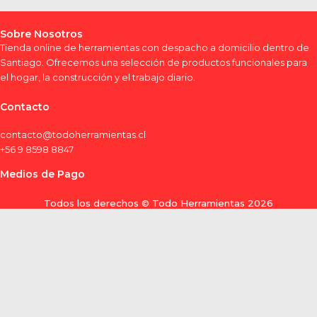
Sobre Nosotros
Tienda online de herramientas con despacho a domicilio dentro de
Santiago. Ofrecemos una selección de productos funcionales para
el hogar, la construcción y el trabajo diario.
Contacto
contacto@todoherramientas.cl
+56 9 8598 8847
Términos y condiciones
Medios de Pago
Todos los derechos © Todo Herramientas 2026
0
Tu carrito