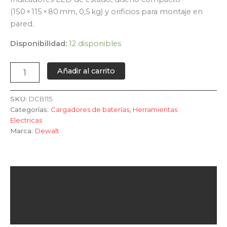
(150 × 115 × 80 mm, 0,5 kg) y orificios para montaje en
pared.
Disponibilidad:
12 disponibles
Añadir al carrito
SKU:
DCB115
Categorías:
Cargadores de baterías
,
Herramientas
Electricas
Marca:
Dewalt
Descripción
Información adicional
Valoraciones (0)