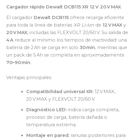
Cargador rápido Dewalt DCB115 XR 12 V 20 V MAX
El cargador
Dewalt DCB115
ofrece recarga eficiente
para toda la línea de baterías
XR Li‑Ion
de
12 V MAX
y
20 V MAX
, incluidas las FLEXVOLT 20/60 V. Su salida de
4 A
reduce al mínimo los tiempos de inactividad: una
batería de 2 Ah se carga en solo
30 min
, mientras que
un pack de 5 Ah se completa en aproximadamente
70–90 min
.
Ventajas principales
Compatibilidad universal XR:
12 V MAX,
20 V MAX y FLEXVOLT 20/60 V.
Diagnóstico LED:
indica carga completa,
proceso de carga, batería dañada o
temperatura extrema.
Montaje en pared:
ranuras posteriores para