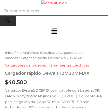
Búsqueda
Ir
de
al
productos
contenido
Menú
Cargador
rápido
Dewalt
Inicio
/
Herramientas Electricas
/
Cargadores de
12 V 20 V MAX
baterías
/ Cargador rápido Dewalt 12 V 20 V MAX
cantidad
Cargadores de baterías
,
Herramientas Electricas
Cargador rápido Dewalt 12 V 20 V MAX
$
40.500
Cargador
Dewalt DCB115
: compatible con baterías
XR
Li‑Ion 12 V y 20 V MAX
(incluye FLEXVOLT). Corriente
4 A
para carga rápida: 2 Ah ≈ 30 min, 5 Ah ≈ 70–90 min.
Indicadores LED de estado, diseño compacto